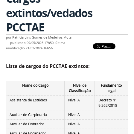
extintos/vedados
PCCTAE
por
Patrícia Lins Gomes de Medeiros Mota
—
publicado
09/05/2023 17h50,
última
modificação
21/02/2024 16h56
Lista de cargos do PCCTAE extintos:
Nome do Cargo
Nível de
Fundamento
Classificação
legal
Assistente de Estúdios
Nível A
Decreto nº
9.262/2018
Auxiliar de Carpintaria
Nível A
Auxiliar de Dobrador
Nível A
Auxiliar de Encanador
Nível A