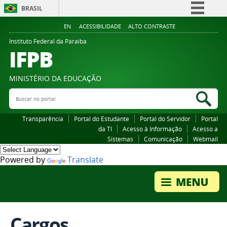
BRASIL
Simplifique!
EN
ACESSIBILIDADE
ALTO CONTRASTE
Comunica BR
Instituto Federal da Paraiba
IFPB
Participe
Acesso à informação
MINISTÉRIO DA EDUCAÇÃO
Legislação
Buscar no portal
Bus
Canais
Transparência
Portal do Estudante
Portal do Servidor
Portal
da TI
Acesso à Informação
Acesso a
Sistemas
Comunicação
Webmail
Powered by
Translate
Cargos