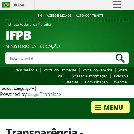
BRASIL
Simplifique!
EN
ACESSIBILIDADE
ALTO CONTRASTE
Comunica BR
Instituto Federal da Paraiba
IFPB
Participe
Acesso à informação
MINISTÉRIO DA EDUCAÇÃO
Legislação
Buscar no portal
Bus
Canais
Transparência
Portal do Estudante
Portal do Servidor
Portal
da TI
Acesso à Informação
Acesso a
Sistemas
Comunicação
Webmail
Powered by
Translate
Transparência -