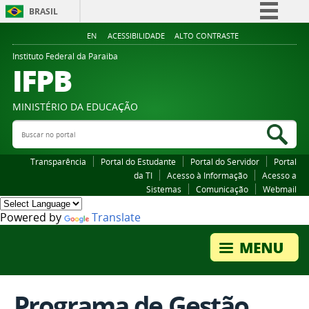
BRASIL
Simplifique!
EN
ACESSIBILIDADE
ALTO CONTRASTE
Comunica BR
Instituto Federal da Paraiba
IFPB
Participe
Acesso à informação
MINISTÉRIO DA EDUCAÇÃO
Legislação
Buscar no portal
Bus
Canais
Transparência
Portal do Estudante
Portal do Servidor
Portal
da TI
Acesso à Informação
Acesso a
Sistemas
Comunicação
Webmail
Powered by
Translate
Programa de Gestão