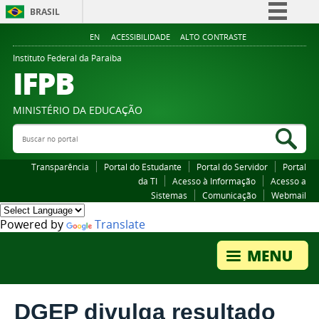
BRASIL
Simplifique!
EN
ACESSIBILIDADE
ALTO CONTRASTE
Comunica BR
Instituto Federal da Paraiba
IFPB
Participe
Acesso à informação
MINISTÉRIO DA EDUCAÇÃO
Legislação
Buscar no portal
Bus
Canais
Transparência
Portal do Estudante
Portal do Servidor
Portal
da TI
Acesso à Informação
Acesso a
Sistemas
Comunicação
Webmail
Powered by
Translate
DGEP divulga resultado