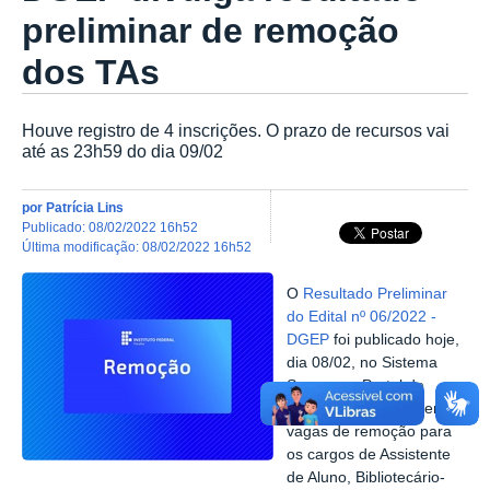
preliminar de remoção
dos TAs
Houve registro de 4 inscrições. O prazo de recursos vai
até as 23h59 do dia 09/02
por
Patrícia Lins
publicado
:
08/02/2022 16h52
última modificação
:
08/02/2022 16h52
O
Resultado Preliminar
do Edital nº 06/2022 -
DGEP
foi publicado hoje,
dia 08/02, no Sistema
Suap e no Portal do
Servidor. O Edital ofertou
vagas de remoção para
os cargos de Assistente
de Aluno, Bibliotecário-