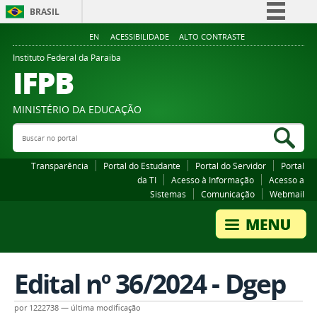
BRASIL
Simplifique!
EN
ACESSIBILIDADE
ALTO CONTRASTE
Comunica BR
Instituto Federal da Paraiba
IFPB
Participe
Acesso à informação
MINISTÉRIO DA EDUCAÇÃO
Legislação
Buscar no portal
Bus
Canais
Transparência
Portal do Estudante
Portal do Servidor
Portal
da TI
Acesso à Informação
Acesso a
Sistemas
Comunicação
Webmail
Edital nº 36/2024 - Dgep
por
1222738
—
última modificação