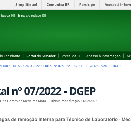
Simplifique!
Comunica BR
Participe
Acesso à infor
 a busca
3
Ir para o rodapé
4
 do Estudante
Portal do Servidor
Portal da TI
Acesso à Informação
Ac
VIDOR
>
EDITAIS
>
ANO 2022
>
EDITAL Nº 07/2022 - DGEP
>
EDITAL Nº 07/2022 - DGEP
tal nº 07/2022 - DGEP
a Lins Gomes de Medeiros Mota
—
última modificação
11/02/2022
vagas de remoção interna para Técnico de Laboratório - Me