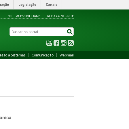
mação
Legislação
Canais
EN
ACESSIBILIDADE
ALTO CONTRASTE
Buscar no portal
Buscar no portal
YouTube
Facebook
Instagram
RSS
esso a Sistemas
Comunicação
Webmail
cânica