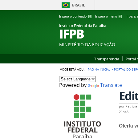
BRASIL
Ir para o conteúdo
1
Ir para o menu
2
Ir para
Instituto Federal da Paraiba
IFPB
MINISTÉRIO DA EDUCAÇÃO
Transparência
Portal
VOCÊ ESTÁ AQUI:
PÁGINA INICIAL
>
PORTAL DO SER
Powered by
Translate
Edi
por
Patríci
21h46
Oferta 