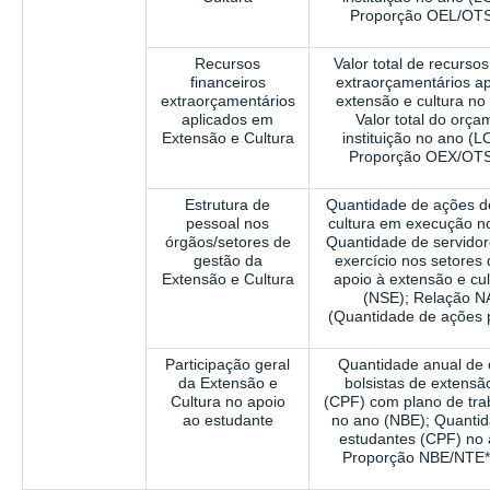
Proporção OEL/OTS
Recursos
Valor total de recursos
financeiros
extraorçamentários a
extraorçamentários
extensão e cultura no
aplicados em
Valor total do orç
Extensão e Cultura
instituição no ano (L
Proporção OEX/OTS
Estrutura de
Quantidade de ações d
pessoal nos
cultura em execução n
órgãos/setores de
Quantidade de servido
gestão da
exercício nos setores
Extensão e Cultura
apoio à extensão e cu
(NSE); Relação 
(Quantidade de ações p
Participação geral
Quantidade anual de 
da Extensão e
bolsistas de extensão
Cultura no apoio
(CPF) com plano de tra
ao estudante
no ano (NBE); Quantid
estudantes (CPF) no 
Proporção NBE/NTE*