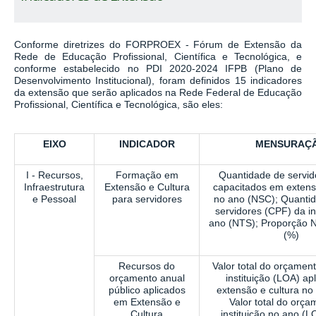
Conforme diretrizes do FORPROEX -
Fórum de Extensão da
Rede de Educação Profissional, Científica e Tecnológica,
e
conforme estabelecido no
PDI 2020-2024 IFPB (Plano de
Desenvolvimento Institucional)
, foram definidos 15 indicadores
da extensão que serão aplicados na Rede Federal de Educação
Profissional, Científica e Tecnológica, são eles:
EIXO
INDICADOR
MENSURAÇ
I - Recursos,
Formação em
Quantidade de servid
Infraestrutura
Extensão e Cultura
capacitados em extens
e Pessoal
para servidores
no ano (NSC); Quantid
servidores (CPF) da in
ano (NTS); Proporção
(%)
Recursos do
Valor total do orçament
orçamento anual
instituição (LOA) ap
público aplicados
extensão e cultura no
em Extensão e
Valor total do orç
Cultura
instituição no ano (L