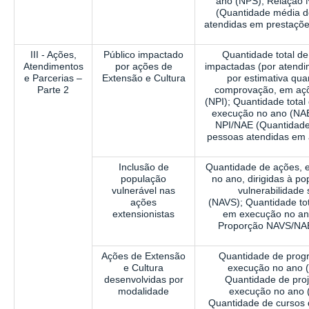
ano
(NPS); Relação
(Quantidade média 
atendidas em prestaçõe
III - Ações,
Público impactado
Quantidade total d
Atendimentos
por ações de
impactadas (por atendi
e Parcerias –
Extensão e Cultura
por estimativa qu
Parte 2
comprovação, em aç
(NPI); Quantidade tota
execução no ano (NAE
NPI/NAE (Quantidad
pessoas atendidas em 
Inclusão de
Quantidade de ações,
população
no ano, dirigidas à p
vulnerável nas
vulnerabilidade 
ações
(NAVS);
Quantidade to
extensionistas
em execução no a
Proporção NAVS/NA
Ações de Extensão
Quantidade de pro
e Cultura
execução no ano 
desenvolvidas por
Quantidade de pro
modalidade
execução no ano 
Quantidade de cursos 