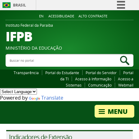
BRASIL
Simplifique!
EN
ACESSIBILIDADE
ALTO CONTRASTE
Comunica BR
Instituto Federal da Paraiba
IFPB
Participe
Acesso à informação
MINISTÉRIO DA EDUCAÇÃO
Legislação
Buscar no portal
Bus
Canais
Transparência
Portal do Estudante
Portal do Servidor
Portal
da TI
Acesso à Informação
Acesso a
Sistemas
Comunicação
Webmail
Powered by
Translate
Indicadores de Extensão