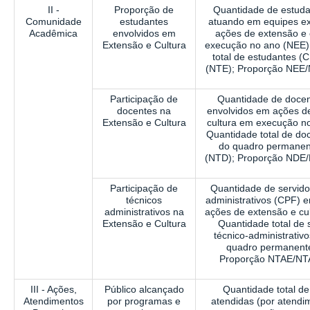
II -
Proporção de
Quantidade de estuda
Comunidade
estudantes
atuando em equipes
e
Acadêmica
envolvidos em
ações de extensão e 
Extensão e Cultura
execução no ano (NEE)
total de estudantes (
(NTE); Proporção NEE
Participação de
Quantidade de docen
docentes na
envolvidos em ações d
Extensão e Cultura
cultura em execução n
Quantidade total de do
do quadro permanen
(NTD);
Proporção NDE/
Participação de
Quantidade de servido
técnicos
administrativos (CPF)
e
administrativos na
ações de extensão e cu
Extensão e Cultura
Quantidade total de 
técnico-administrativ
quadro permanent
Proporção NTAE/NT
III - Ações,
Público alcançado
Quantidade total d
Atendimentos
por programas e
atendidas (por
atendi