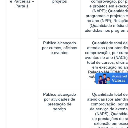
e Parcerias –
projetos
comprovação, por 
Parte 1
e
projetos em execu
(NAPP); Quantidade
programas e projetos 
no ano (NPP); Relaç
(Quantidade média 
atendidas nos programa
Público alcançado
Quantidade total d
por cursos, oficinas
atendidas (por
atendi
e eventos
comprovação, por curso
eventos no ano (NACE)
total de cursos, oficin
em execução no an
Relação NACE/NCE (
média de pessoas at
cursos, oficinas e 
Público alcançado
Quantidade total d
por atividades de
atendidas (por
atendi
prestação de
comprovação, por p
serviço
de
serviço de exten
(NAPS); Quantidad
de
prestações de s
extensão em exec