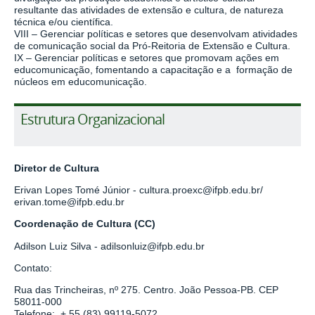
resultante das atividades de extensão e cultura, de natureza
técnica e/ou científica.
VIII – Gerenciar políticas e setores que desenvolvam atividades
de comunicação social da Pró-Reitoria de Extensão e Cultura.
IX – Gerenciar políticas e setores que promovam ações em
educomunicação, fomentando a capacitação e a formação de
núcleos em educomunicação.
Estrutura Organizacional
Diretor de Cultura
Erivan Lopes Tomé Júnior - cultura.proexc@
ifpb.edu.br/
erivan.tome@ifpb.edu.br
Coordenação de Cultura (CC)
Adilson Luiz Silva - adilsonluiz@ifpb.edu.br
Contato:
Rua das Trincheiras, nº 275. Centro. João Pessoa-PB. CEP
58011-000
Telefone: + 55 (83) 99119-5072