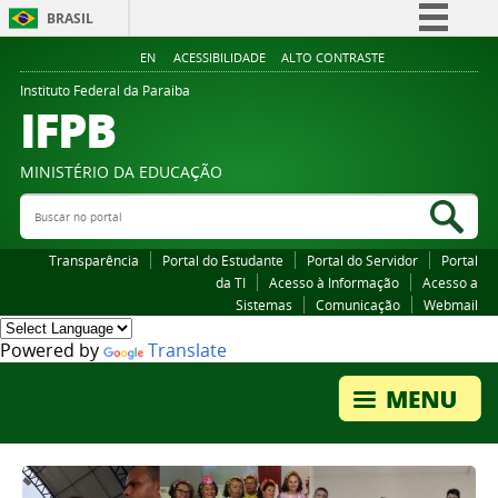
BRASIL
Simplifique!
EN
ACESSIBILIDADE
ALTO CONTRASTE
Comunica BR
Instituto Federal da Paraiba
IFPB
Participe
Acesso à informação
MINISTÉRIO DA EDUCAÇÃO
Legislação
Buscar no portal
Bus
Canais
Transparência
Portal do Estudante
Portal do Servidor
Portal
da TI
Acesso à Informação
Acesso a
Sistemas
Comunicação
Webmail
Powered by
Translate