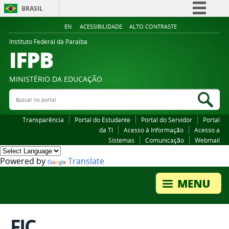
BRASIL
Simplifique!
EN
ACESSIBILIDADE
ALTO CONTRASTE
Comunica BR
Instituto Federal da Paraiba
IFPB
Participe
Acesso à informação
MINISTÉRIO DA EDUCAÇÃO
Legislação
Buscar no portal
Bus
Canais
Transparência
Portal do Estudante
Portal do Servidor
Portal
da TI
Acesso à Informação
Acesso a
Sistemas
Comunicação
Webmail
Powered by
Translate
FIC