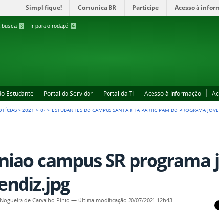
Simplifique!
Comunica BR
Participe
Acesso à infor
 a busca
3
Ir para o rodapé
4
 do Estudante
Portal do Servidor
Portal da TI
Acesso à Informação
Ac
OTÍCIAS
>
2021
>
07
>
ESTUDANTES DO CAMPUS SANTA RITA PARTICIPAM DO PROGRAMA JOV
niao campus SR programa 
endiz.jpg
a Nogueira de Carvalho Pinto
—
última modificação
20/07/2021 12h43