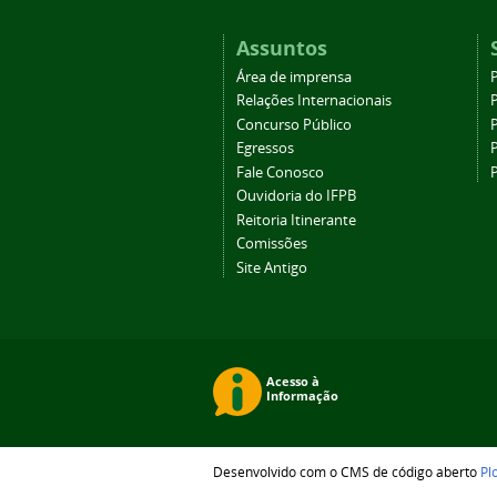
Assuntos
Área de imprensa
Relações Internacionais
P
Concurso Público
P
Egressos
P
Fale Conosco
Ouvidoria do IFPB
Reitoria Itinerante
Comissões
Site Antigo
Desenvolvido com o CMS de código aberto
Pl