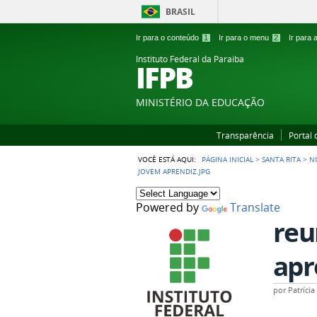
BRASIL
Ir para o conteúdo
1
Ir para o menu
2
Ir para
Instituto Federal da Paraiba
IFPB
MINISTÉRIO DA EDUCAÇÃO
Transparência
Portal
VOCÊ ESTÁ AQUI:
PÁGINA INICIAL
>
SANTA RITA
>
N
JOVEM APRENDIZ.JPG
Powered by
Translate
reu
apr
por
Patríci