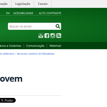
mação
Legislação
Canais
EN
ACESSIBILIDADE
ALTO CONTRASTE
Buscar no portal
Buscar no portal
YouTube
Facebook
Instagram
RSS
esso a Sistemas
Comunicação
Webmail
EM APRENDIZ
>
REUNIAO CAMPUS SR PROGRAMA
jovem