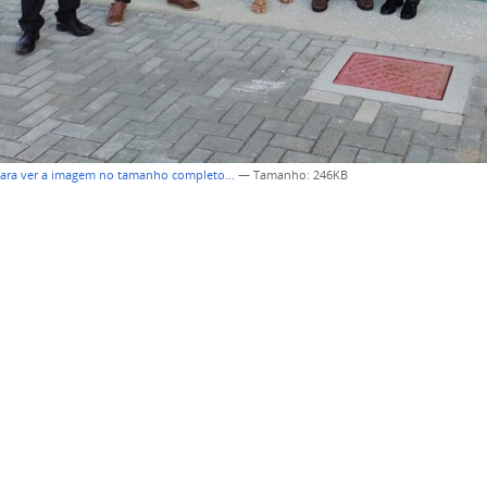
para ver a imagem no tamanho completo…
—
Tamanho
: 246KB