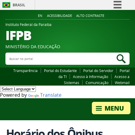
BRASIL
Simplifique!
EN
ACESSIBILIDADE
ALTO CONTRASTE
Comunica BR
Instituto Federal da Paraiba
IFPB
Participe
Acesso à informação
MINISTÉRIO DA EDUCAÇÃO
Legislação
Buscar no portal
Bus
Canais
Transparência
Portal do Estudante
Portal do Servidor
Portal
da TI
Acesso à Informação
Acesso a
Sistemas
Comunicação
Webmail
Powered by
Translate
Horário dos Ônibus