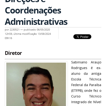
Coordenações
Administrativas
por
2230521
—
publicado
06/05/2020
12h59,
última modificação
13/08/2024
09h16
Diretor
Sabiniano Araujo
Rodrigues é ex-
aluno da antiga
Escola Técnica
Federal da Paraíba
(ETFPB), onde fez o
Curso Técnico
Integrado de Nível