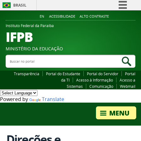
BRASIL
Simplifique!
EN
ACESSIBILIDADE
ALTO CONTRASTE
Comunica BR
Instituto Federal da Paraiba
IFPB
Participe
Acesso à informação
MINISTÉRIO DA EDUCAÇÃO
Legislação
Buscar no portal
Bus
Canais
Transparência
Portal do Estudante
Portal do Servidor
Portal
da TI
Acesso à Informação
Acesso a
Sistemas
Comunicação
Webmail
Powered by
Translate
Direções e