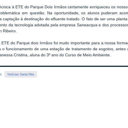
 técnica à ETE do Parque Dois Irmãos certamente enriqueceu os noss
roblemática em questão. Na oportunidade, os alunos puderam acom
a captação à destinação do efluente tratado. O fato de ser uma planta 
nto da tecnologia adotada pela empresa Saneacqua e dos processos 
n Ribeiro.
 à ETE do Parque dois Irmãos foi muito importante para a nossa forma
ca o funcionamento de uma estação de tratamento de esgotos, antes
anessa Cristina, aluna do 3º ano do Curso de Meio Ambiente.
em:
Notícias Santa Rita