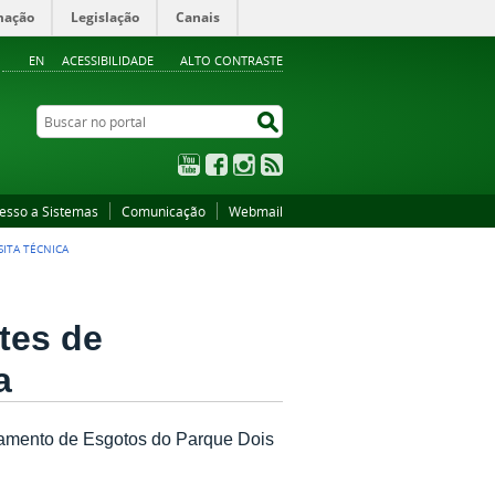
mação
Legislação
Canais
EN
ACESSIBILIDADE
ALTO CONTRASTE
Buscar no portal
Buscar no portal
YouTube
Facebook
Instagram
RSS
esso a Sistemas
Comunicação
Webmail
ITA TÉCNICA
tes de
a
tamento de Esgotos do Parque Dois