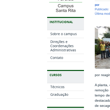
por
publicado
:
última mo
INSTITUCIONAL
Sobre o campus
Direções e
Coordenações
Administrativas
Contato
CURSOS
por reagi
A planta,
Técnicos
remoção d
Graduação
tempo de 
destacada
de secag