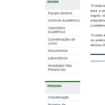
ENSINO
“A visita
para a p
Equipe Gestora
esgoto; d
Controle Acadêmico
entendime
Luzidelso
Calendário
Acadêmico
“A visita
Coordenações de
na práti
curso
afirmou V
Documentos
Laboratórios
registrado 
Atividades Não
Presenciais
PESQUISA
Coordenação
Projetos de