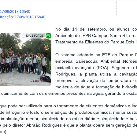
17/09/2018 16h40
dificação
:
17/09/2018 16h40
No dia 14 de setembro, os alunos co
Exibir carrossel de imagens
Ambiente do IFPB Campus Santa Rita
rea
Tratamento de Efluentes do Parque Dois I
O sistema adotado na ETE do Parque D
empresa Saneacqua Ambiental Nordes
oxidação avançado (POA). Segundo o D
Rodrigues,
a planta utiliza a cavit
promover a elevação de temperatura e
molécula de água e formação da hidroxi
r quimicamente com os elementos presentes na água, gerando a oxida
 que pode ser utilizada para o tratamento de efluentes domésticos e in
e nitrogênio e fósforo sem adição de produtos químicos, menor cust
implantação menor, simplicidade na rotina diária e simplicidade e b
 pelo diretor
Abraão Rodrigues
é que a planta opera sem geração de
em).