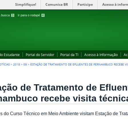
Simplifique!
Comunica BR
Participe
Acesso à infor
 a busca
3
Ir para o rodapé
4
 do Estudante
Portal do Servidor
Portal da TI
Acesso à Informação
Ac
OTÍCIAS
>
2018
>
09
>
ESTAÇÃO DE TRATAMENTO DE EFLUENTES DE PERNAMBUCO RECEBE VIS
ação de Tratamento de Efluen
nambuco recebe visita técnic
s do Curso Técnico em Meio Ambiente visitam Estação de Tra