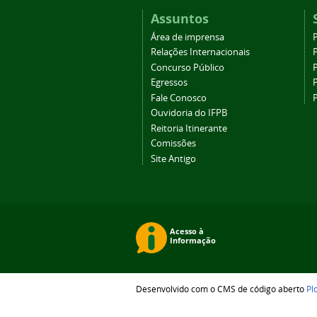
Assuntos
Área de imprensa
Relações Internacionais
P
Concurso Público
P
Egressos
P
Fale Conosco
Ouvidoria do IFPB
Reitoria Itinerante
Comissões
Site Antigo
Desenvolvido com o CMS de código aberto
Pl