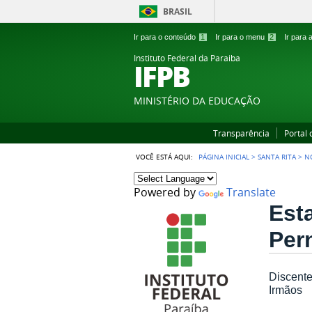
BRASIL
Ir para o conteúdo
1
Ir para o menu
2
Ir para
Instituto Federal da Paraiba
IFPB
MINISTÉRIO DA EDUCAÇÃO
Transparência
Portal
VOCÊ ESTÁ AQUI:
PÁGINA INICIAL
>
SANTA RITA
>
N
Powered by
Translate
Est
Per
Discente
Irmãos