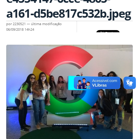
a161-d5be817c532b.jpeg
por
2230521
—
última modificação
06/09/2018 14h24