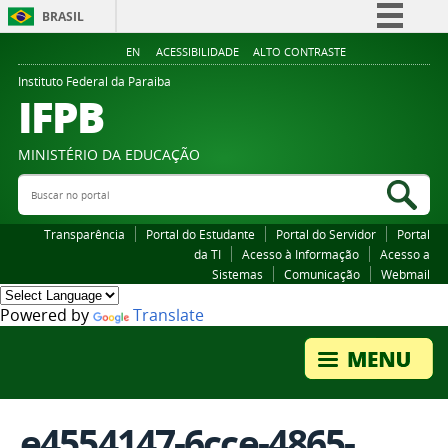
BRASIL
Simplifique!
EN
ACESSIBILIDADE
ALTO CONTRASTE
Comunica BR
Instituto Federal da Paraiba
IFPB
Participe
Acesso à informação
MINISTÉRIO DA EDUCAÇÃO
Legislação
Buscar no portal
Bus
Canais
Transparência
Portal do Estudante
Portal do Servidor
Portal
da TI
Acesso à Informação
Acesso a
Sistemas
Comunicação
Webmail
Powered by
Translate
e4554147-6cce-4865-