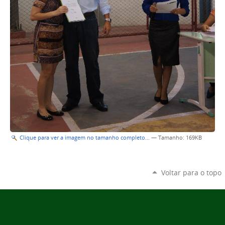
Clique para ver a imagem no tamanho completo…
—
Tamanho
: 169KB
Voltar para o topo