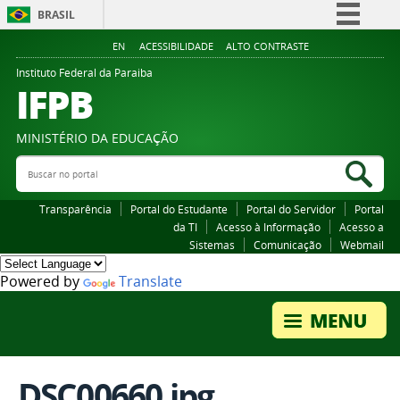
BRASIL
Simplifique!
EN
ACESSIBILIDADE
ALTO CONTRASTE
Comunica BR
Instituto Federal da Paraiba
IFPB
Participe
Acesso à informação
MINISTÉRIO DA EDUCAÇÃO
Legislação
Buscar no portal
Bus
Canais
Transparência
Portal do Estudante
Portal do Servidor
Portal
da TI
Acesso à Informação
Acesso a
Sistemas
Comunicação
Webmail
Powered by
Translate
DSC00660.jpg