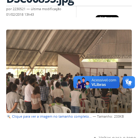
por
2230521
—
última modificação
01/02/2018 13h43
Clique para ver a imagem no tamanho completo…
—
Tamanho
: 233KB
Voltar para o topo