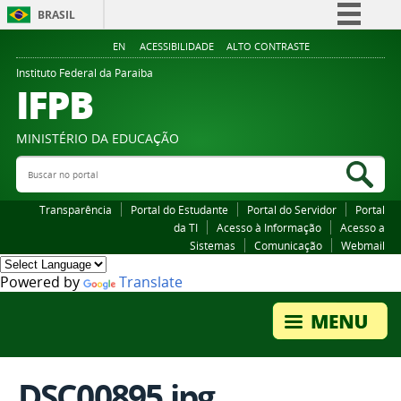
BRASIL
Simplifique!
EN
ACESSIBILIDADE
ALTO CONTRASTE
Comunica BR
Instituto Federal da Paraiba
IFPB
Participe
Acesso à informação
MINISTÉRIO DA EDUCAÇÃO
Legislação
Buscar no portal
Bus
Canais
Transparência
Portal do Estudante
Portal do Servidor
Portal
da TI
Acesso à Informação
Acesso a
Sistemas
Comunicação
Webmail
Powered by
Translate
DSC00895.jpg