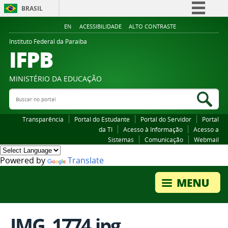
BRASIL
Simplifique!
EN
ACESSIBILIDADE
ALTO CONTRASTE
Comunica BR
Instituto Federal da Paraiba
IFPB
Participe
Acesso à informação
MINISTÉRIO DA EDUCAÇÃO
Legislação
Buscar no portal
Bus
Canais
Transparência
Portal do Estudante
Portal do Servidor
Portal
da TI
Acesso à Informação
Acesso a
Sistemas
Comunicação
Webmail
Powered by
Translate
IMG_1774.jpg