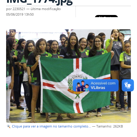
por
2230521
—
última modificação
05/06/2019 13h50
Clique para ver a imagem no tamanho completo…
—
Tamanho
: 262KB