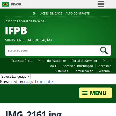
BRASIL
Simplifique!
EN
ACESSIBILIDADE
ALTO CONTRASTE
Comunica BR
Instituto Federal da Paraiba
IFPB
Participe
Acesso à informação
MINISTÉRIO DA EDUCAÇÃO
Legislação
Buscar no portal
Bus
Canais
Transparência
Portal do Estudante
Portal do Servidor
Portal
da TI
Acesso à Informação
Acesso a
Sistemas
Comunicação
Webmail
Powered by
Translate
IMG_2161.jpg