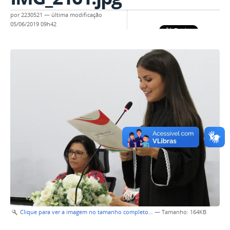
por
2230521
—
última modificação
05/06/2019 09h42
Clique para ver a imagem no tamanho completo…
—
Tamanho
: 164KB