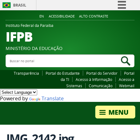
BRASIL
Simplifique!
EN
ACESSIBILIDADE
ALTO CONTRASTE
Comunica BR
Instituto Federal da Paraiba
IFPB
Participe
Acesso à informação
MINISTÉRIO DA EDUCAÇÃO
Legislação
Buscar no portal
Bus
Canais
Transparência
Portal do Estudante
Portal do Servidor
Portal
da TI
Acesso à Informação
Acesso a
Sistemas
Comunicação
Webmail
Powered by
Translate
IMG_2142.jpg