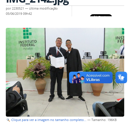
por
2230521
—
última modificação
05/06/2019 09h42
Clique para ver a imagem no tamanho completo…
—
Tamanho
: 196KB