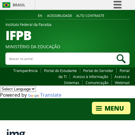
BRASIL
Simplifique!
EN
ACESSIBILIDADE
ALTO CONTRASTE
Comunica BR
Instituto Federal da Paraiba
IFPB
Participe
Acesso à informação
MINISTÉRIO DA EDUCAÇÃO
Legislação
Buscar no portal
Bus
Canais
Transparência
Portal do Estudante
Portal do Servidor
Portal
da TI
Acesso à Informação
Acesso a
Sistemas
Comunicação
Webmail
Powered by
Translate
img