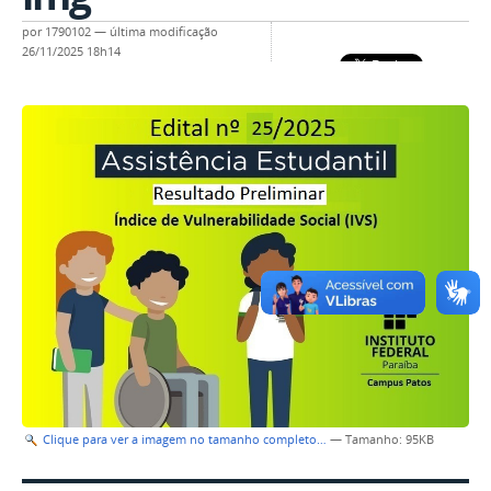
por
1790102
—
última modificação
26/11/2025 18h14
Clique para ver a imagem no tamanho completo…
—
Tamanho
: 95KB