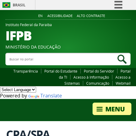
BRASIL
Simplifique!
EN
ACESSIBILIDADE
ALTO CONTRASTE
Comunica BR
Instituto Federal da Paraiba
IFPB
Participe
Acesso à informação
MINISTÉRIO DA EDUCAÇÃO
Legislação
Buscar no portal
Bus
Canais
Transparência
Portal do Estudante
Portal do Servidor
Portal
da TI
Acesso à Informação
Acesso a
Sistemas
Comunicação
Webmail
Powered by
Translate
CPA/SPA