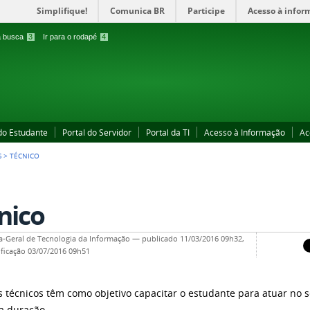
Simplifique!
Comunica BR
Participe
Acesso à infor
 a busca
3
Ir para o rodapé
4
 do Estudante
Portal do Servidor
Portal da TI
Acesso à Informação
Ac
S
>
TÉCNICO
nico
ia-Geral de Tecnologia da Informação
—
publicado
11/03/2016 09h32,
ficação
03/07/2016 09h51
s técnicos têm como objetivo capacitar o estudante para atuar no 