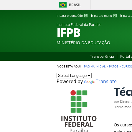
BRASIL
Ir para o conteúdo
1
Ir para o menu
2
Ir para
Instituto Federal da Paraiba
IFPB
MINISTÉRIO DA EDUCAÇÃO
Transparência
Portal
VOCÊ ESTÁ AQUI:
PÁGINA INICIAL
>
PATOS
>
CURSO
Powered by
Translate
Téc
por
Diretor
última modi
Os curso