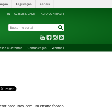
mação
Legislação
Canais
EN
ACESSIBILIDADE
ALTO CONTRASTE
Buscar no portal
Buscar no portal
YouTube
Facebook
Instagram
RSS
esso a Sistemas
Comunicação
Webmail
setor produtivo, com um ensino focado