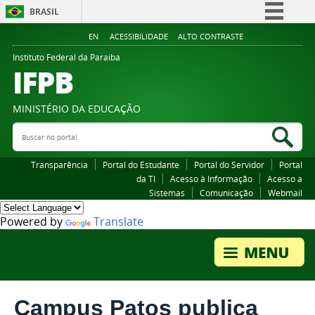
BRASIL
Simplifique!
EN
ACESSIBILIDADE
ALTO CONTRASTE
Comunica BR
Instituto Federal da Paraiba
IFPB
Participe
Acesso à informação
MINISTÉRIO DA EDUCAÇÃO
Legislação
Buscar no portal
Bus
Canais
Transparência
Portal do Estudante
Portal do Servidor
Portal
da TI
Acesso à Informação
Acesso a
Sistemas
Comunicação
Webmail
Powered by
Translate
Campus Patos publica