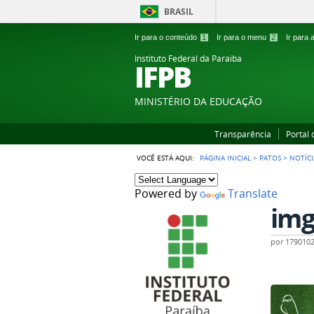
BRASIL
Ir para o conteúdo
1
Ir para o menu
2
Ir para
Instituto Federal da Paraiba
IFPB
MINISTÉRIO DA EDUCAÇÃO
Transparência
Portal
VOCÊ ESTÁ AQUI:
PÁGINA INICIAL
>
PATOS
>
NOTÍCI
Powered by
Translate
im
por
179010