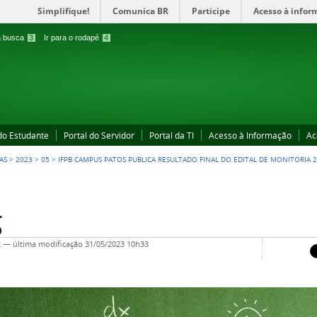
Simplifique!
Comunica BR
Participe
Acesso à infor
 a busca
3
Ir para o rodapé
4
 do Estudante
Portal do Servidor
Portal da TI
Acesso à Informação
Ac
AS
>
2023
>
05
>
IFPB CAMPUS PATOS PUBLICA RESULTADO FINAL DO EDITAL DE MONITORIA 
g
2
—
última modificação
31/05/2023 10h33