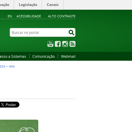
mação
Legislação
Canais
EN
ACESSIBILIDADE
ALTO CONTRASTE
Buscar no portal
Buscar no portal
YouTube
Facebook
Instagram
RSS
esso a Sistemas
Comunicação
Webmail
2023
>
IMG