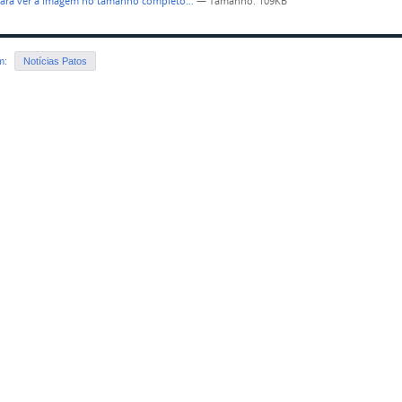
para ver a imagem no tamanho completo…
—
Tamanho
: 109KB
em:
Notícias Patos