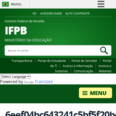
BRASIL
Simplifique!
EN
ACESSIBILIDADE
ALTO CONTRASTE
Comunica BR
Instituto Federal da Paraiba
IFPB
Participe
Acesso à informação
MINISTÉRIO DA EDUCAÇÃO
Legislação
Buscar no portal
Bus
Canais
Transparência
Portal do Estudante
Portal do Servidor
Portal
da TI
Acesso à Informação
Acesso a
Sistemas
Comunicação
Webmail
Powered by
Translate
6eef04bc643241c5bf5f20b