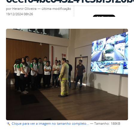
por
Heranir Oliveira
—
última modificação
19/12/2024 08h26
Clique para ver a imagem no tamanho completo…
—
Tamanho
: 188KB