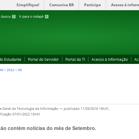
Simplifique!
Comunica BR
Participe
Acesso à infor
 a busca
3
Ir para o rodapé
4
 do Estudante
Portal do Servidor
Portal da TI
Acesso à Informação
Ac
AS
>
2022
>
09
ia-Geral de Tecnologia da Informação
—
publicado
11/03/2016 16h31,
ficação
07/01/2022 15h41
ção contém notícias do mês de Setembro.