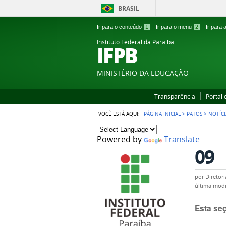
BRASIL
Ir para o conteúdo
1
Ir para o menu
2
Ir para
Instituto Federal da Paraiba
IFPB
MINISTÉRIO DA EDUCAÇÃO
Transparência
Portal
VOCÊ ESTÁ AQUI:
PÁGINA INICIAL
>
PATOS
>
NOTÍCI
Powered by
Translate
09
por
Diretor
última modi
Esta se