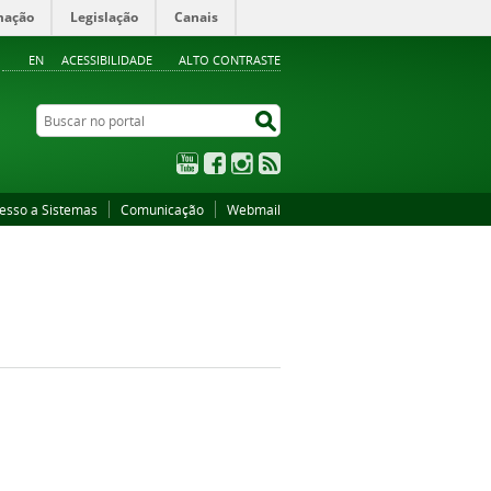
mação
Legislação
Canais
EN
ACESSIBILIDADE
ALTO CONTRASTE
Buscar no portal
Buscar no portal
YouTube
Facebook
Instagram
RSS
esso a Sistemas
Comunicação
Webmail