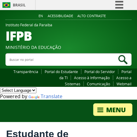
BRASIL
Simplifique!
EN
ACESSIBILIDADE
ALTO CONTRASTE
Comunica BR
Instituto Federal da Paraiba
IFPB
Participe
Acesso à informação
MINISTÉRIO DA EDUCAÇÃO
Legislação
Buscar no portal
Bus
Canais
Transparência
Portal do Estudante
Portal do Servidor
Portal
da TI
Acesso à Informação
Acesso a
Sistemas
Comunicação
Webmail
Powered by
Translate
Estudante de