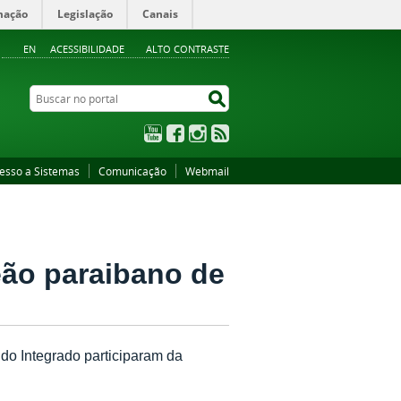
mação
Legislação
Canais
EN
ACESSIBILIDADE
ALTO CONTRASTE
Buscar no portal
Buscar no portal
YouTube
Facebook
Instagram
RSS
esso a Sistemas
Comunicação
Webmail
ão paraibano de
 do Integrado participaram da