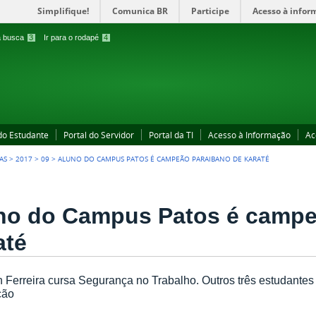
Simplifique!
Comunica BR
Participe
Acesso à infor
 a busca
3
Ir para o rodapé
4
 do Estudante
Portal do Servidor
Portal da TI
Acesso à Informação
Ac
AS
>
2017
>
09
>
ALUNO DO CAMPUS PATOS É CAMPEÃO PARAIBANO DE KARATÉ
no do Campus Patos é campe
até
 Ferreira cursa Segurança no Trabalho. Outros três estudantes
ção