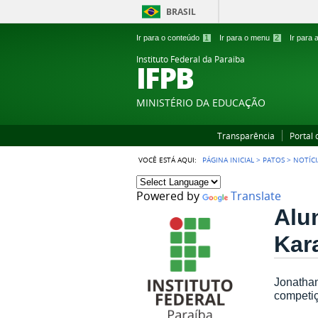
BRASIL
Ir para o conteúdo
1
Ir para o menu
2
Ir para
Instituto Federal da Paraiba
IFPB
MINISTÉRIO DA EDUCAÇÃO
Transparência
Portal
VOCÊ ESTÁ AQUI:
PÁGINA INICIAL
>
PATOS
>
NOTÍCI
Powered by
Translate
Alu
Kar
Jonathan
competi