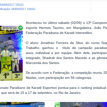
04/09/2017 15h32
dificação
:
06/09/2017 16h42
Aconteceu no último sábado (02/09) o 13º Campeona
Exibir carrossel de imagens
esporte Hermes Taurino, em Mangabeira, João Pe
Federação Paraibana de Karatê Interestilos.
O aluno Jonathan Ferreira da Silva, do curso Su
Trabalho, ganhou o título de campeão paraiba
anos, individual e por equipe. Além
dele, particip
integrado, Shadrak dos Santos Macedo e as gêmeas 
Marcionila dos Santos.
De acordo com a Federação, a competição reuniu 200
filiadas, com participação em 56 categorias.
nato Paraibano de Karatê Esportivo pontua para o ranking estadual
o, que será de 15 a 17 de setembro, no Rio de Janeiro.