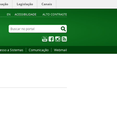
mação
Legislação
Canais
EN
ACESSIBILIDADE
ALTO CONTRASTE
Buscar no portal
Buscar no portal
YouTube
Facebook
Instagram
RSS
esso a Sistemas
Comunicação
Webmail