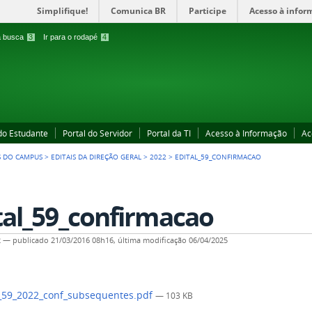
Simplifique!
Comunica BR
Participe
Acesso à infor
 a busca
3
Ir para o rodapé
4
 do Estudante
Portal do Servidor
Portal da TI
Acesso à Informação
Ac
S DO CAMPUS
>
EDITAIS DA DIREÇÃO GERAL
>
2022
>
EDITAL_59_CONFIRMACAO
tal_59_confirmacao
2
—
publicado
21/03/2016 08h16,
última modificação
06/04/2025
_59_2022_conf_subsequentes.pdf
— 103 KB