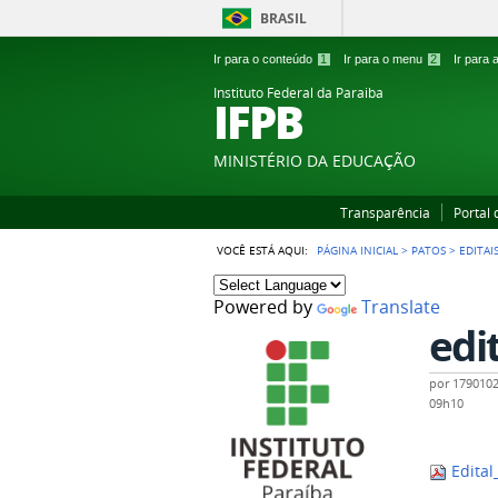
BRASIL
Ir para o conteúdo
1
Ir para o menu
2
Ir para
Instituto Federal da Paraiba
IFPB
MINISTÉRIO DA EDUCAÇÃO
Transparência
Portal
VOCÊ ESTÁ AQUI:
PÁGINA INICIAL
>
PATOS
>
EDITAI
Powered by
Translate
edi
por
179010
09h10
Edital