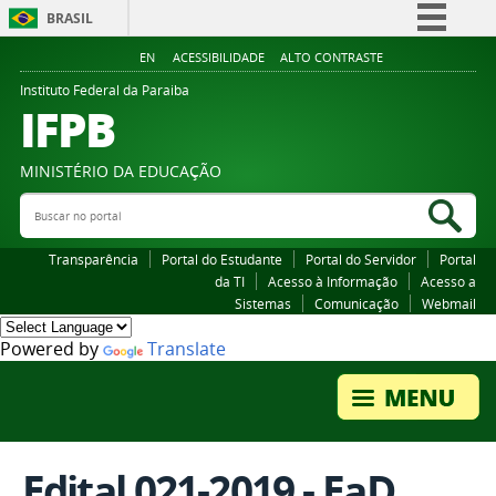
BRASIL
Simplifique!
EN
ACESSIBILIDADE
ALTO CONTRASTE
Comunica BR
Instituto Federal da Paraiba
IFPB
Participe
Acesso à informação
MINISTÉRIO DA EDUCAÇÃO
Legislação
Buscar no portal
Bus
Canais
Transparência
Portal do Estudante
Portal do Servidor
Portal
da TI
Acesso à Informação
Acesso a
Sistemas
Comunicação
Webmail
Powered by
Translate
Edital 021-2019 - EaD