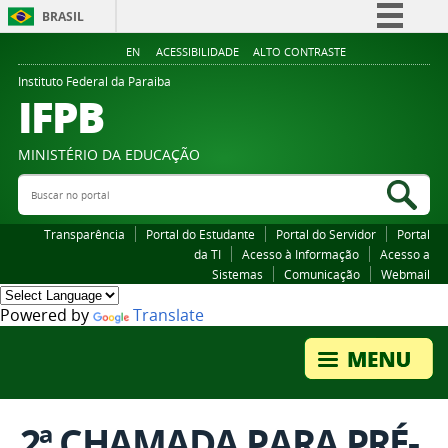
BRASIL
Simplifique!
EN
ACESSIBILIDADE
ALTO CONTRASTE
Comunica BR
Instituto Federal da Paraiba
IFPB
Participe
Acesso à informação
MINISTÉRIO DA EDUCAÇÃO
Legislação
Buscar no portal
Bus
Canais
Transparência
Portal do Estudante
Portal do Servidor
Portal
da TI
Acesso à Informação
Acesso a
Sistemas
Comunicação
Webmail
Powered by
Translate
2ª CHAMADA PARA PRÉ-