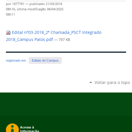
por
1877761
—
publicado
21/03/2016
08h16,
última modificação
06/04/2025
09h11
Edital nº03-2018_2ª Chamada_PSCT Integrado
2018_Campus Patos.pdf
— 797 KB
registrado em:
Editais do Campus
Voltar para o topo