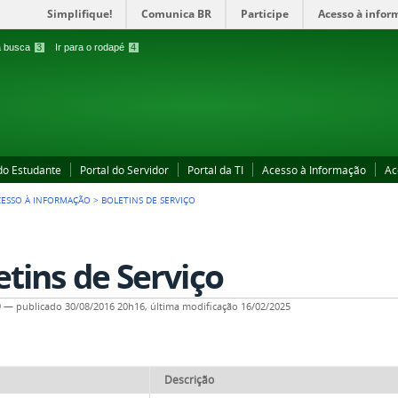
Simplifique!
Comunica BR
Participe
Acesso à infor
 a busca
3
Ir para o rodapé
4
 do Estudante
Portal do Servidor
Portal da TI
Acesso à Informação
Ac
CESSO À INFORMAÇÃO
>
BOLETINS DE SERVIÇO
etins de Serviço
9
—
publicado
30/08/2016 20h16,
última modificação
16/02/2025
Descrição