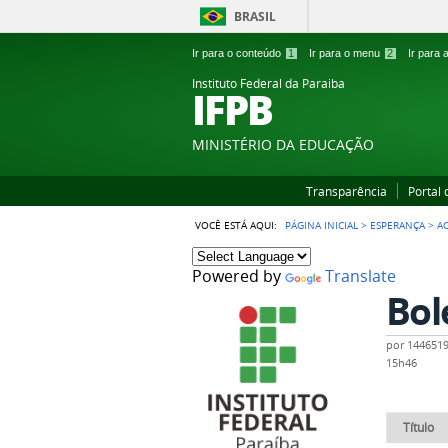
BRASIL
Ir para o conteúdo
1
Ir para o menu
2
Ir para
Instituto Federal da Paraiba
IFPB
MINISTÉRIO DA EDUCAÇÃO
Transparência
Portal
VOCÊ ESTÁ AQUI:
PÁGINA INICIAL
>
ESPERANÇA
>
A
Powered by
Translate
Bol
por
144651
15h46
Título