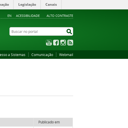
mação
Legislação
Canais
EN
ACESSIBILIDADE
ALTO CONTRASTE
Buscar no portal
Buscar no portal
YouTube
Facebook
Instagram
RSS
esso a Sistemas
Comunicação
Webmail
Publicado em