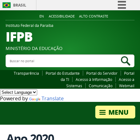
BRASIL
Simplifique!
EN
ACESSIBILIDADE
ALTO CONTRASTE
Comunica BR
Instituto Federal da Paraiba
IFPB
Participe
Acesso à informação
MINISTÉRIO DA EDUCAÇÃO
Legislação
Buscar no portal
Bus
Canais
Transparência
Portal do Estudante
Portal do Servidor
Portal
da TI
Acesso à Informação
Acesso a
Sistemas
Comunicação
Webmail
Powered by
Translate
Ano 2020