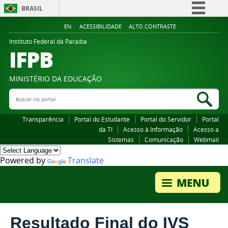
BRASIL
Simplifique!
EN
ACESSIBILIDADE
ALTO CONTRASTE
Comunica BR
Instituto Federal da Paraiba
IFPB
Participe
Acesso à informação
MINISTÉRIO DA EDUCAÇÃO
Legislação
Buscar no portal
Bus
Canais
Transparência
Portal do Estudante
Portal do Servidor
Portal
da TI
Acesso à Informação
Acesso a
Sistemas
Comunicação
Webmail
Powered by
Translate
Resultado Final do IVS