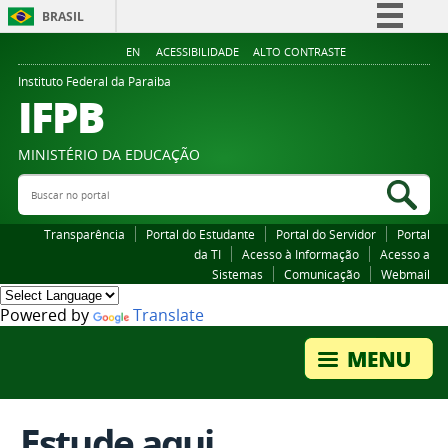
BRASIL
Simplifique!
EN
ACESSIBILIDADE
ALTO CONTRASTE
Comunica BR
Instituto Federal da Paraiba
IFPB
Participe
Acesso à informação
MINISTÉRIO DA EDUCAÇÃO
Legislação
Buscar no portal
Bus
Canais
Transparência
Portal do Estudante
Portal do Servidor
Portal
da TI
Acesso à Informação
Acesso a
Sistemas
Comunicação
Webmail
Powered by
Translate
Estude aqui