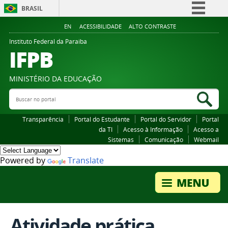
BRASIL
Simplifique!
EN
ACESSIBILIDADE
ALTO CONTRASTE
Comunica BR
Instituto Federal da Paraiba
IFPB
Participe
Acesso à informação
MINISTÉRIO DA EDUCAÇÃO
Legislação
Buscar no portal
Bus
Canais
Transparência
Portal do Estudante
Portal do Servidor
Portal
da TI
Acesso à Informação
Acesso a
Sistemas
Comunicação
Webmail
Powered by
Translate
Atividade prática