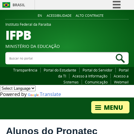
BRASIL
Simplifique!
EN
ACESSIBILIDADE
ALTO CONTRASTE
Comunica BR
Instituto Federal da Paraiba
IFPB
Participe
Acesso à informação
MINISTÉRIO DA EDUCAÇÃO
Legislação
Buscar no portal
Bus
Canais
Transparência
Portal do Estudante
Portal do Servidor
Portal
da TI
Acesso à Informação
Acesso a
Sistemas
Comunicação
Webmail
Powered by
Translate
Alunos do Pronatec