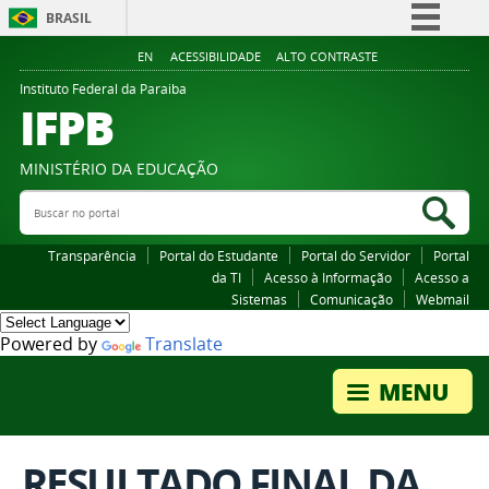
BRASIL
Simplifique!
EN
ACESSIBILIDADE
ALTO CONTRASTE
Comunica BR
Instituto Federal da Paraiba
IFPB
Participe
Acesso à informação
MINISTÉRIO DA EDUCAÇÃO
Legislação
Buscar no portal
Bus
Canais
Transparência
Portal do Estudante
Portal do Servidor
Portal
da TI
Acesso à Informação
Acesso a
Sistemas
Comunicação
Webmail
Powered by
Translate
RESULTADO FINAL DA