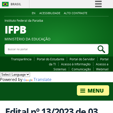
BRASIL
Simplifique!
EN
ACESSIBILIDADE
ALTO CONTRASTE
Comunica BR
Instituto Federal da Paraiba
IFPB
Participe
Acesso à informação
MINISTÉRIO DA EDUCAÇÃO
Legislação
Buscar no portal
Bus
Canais
Transparência
Portal do Estudante
Portal do Servidor
Portal
da TI
Acesso à Informação
Acesso a
Sistemas
Comunicação
Webmail
Powered by
Translate
Edital nº 13/2023 de 03