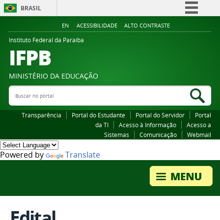
BRASIL
Simplifique!
EN
ACESSIBILIDADE
ALTO CONTRASTE
Comunica BR
Instituto Federal da Paraiba
IFPB
Participe
Acesso à informação
MINISTÉRIO DA EDUCAÇÃO
Legislação
Buscar no portal
Bus
Canais
Transparência
Portal do Estudante
Portal do Servidor
Portal
da TI
Acesso à Informação
Acesso a
Sistemas
Comunicação
Webmail
Powered by
Translate
Edital