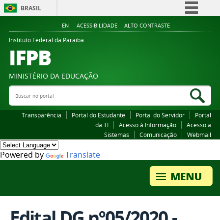
BRASIL
Simplifique!
EN
ACESSIBILIDADE
ALTO CONTRASTE
Comunica BR
Instituto Federal da Paraiba
IFPB
Participe
Acesso à informação
MINISTÉRIO DA EDUCAÇÃO
Legislação
Buscar no portal
Bus
Canais
Transparência
Portal do Estudante
Portal do Servidor
Portal
da TI
Acesso à Informação
Acesso a
Sistemas
Comunicação
Webmail
Powered by
Translate
Edital DG nº05/2020 -