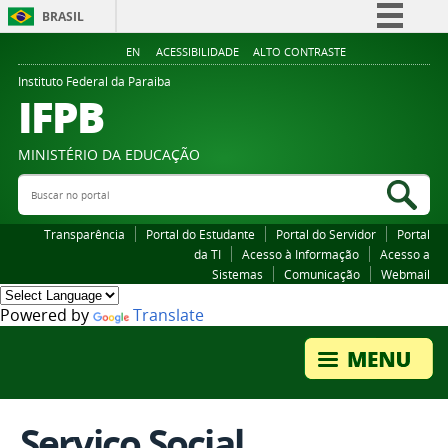
BRASIL
Simplifique!
EN
ACESSIBILIDADE
ALTO CONTRASTE
Comunica BR
Instituto Federal da Paraiba
IFPB
Participe
Acesso à informação
MINISTÉRIO DA EDUCAÇÃO
Legislação
Buscar no portal
Bus
Canais
Transparência
Portal do Estudante
Portal do Servidor
Portal
da TI
Acesso à Informação
Acesso a
Sistemas
Comunicação
Webmail
Powered by
Translate
Serviço Social