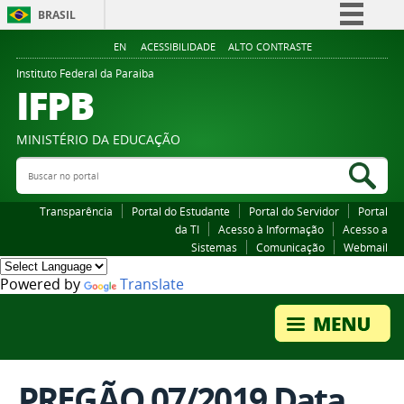
BRASIL
Simplifique!
EN
ACESSIBILIDADE
ALTO CONTRASTE
Comunica BR
Instituto Federal da Paraiba
IFPB
Participe
Acesso à informação
MINISTÉRIO DA EDUCAÇÃO
Legislação
Buscar no portal
Bus
Canais
Transparência
Portal do Estudante
Portal do Servidor
Portal
da TI
Acesso à Informação
Acesso a
Sistemas
Comunicação
Webmail
Powered by
Translate
PREGÃO 07/2019 Data