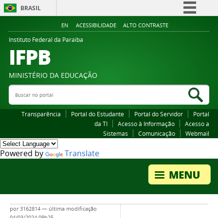
BRASIL
Simplifique!
EN
ACESSIBILIDADE
ALTO CONTRASTE
Comunica BR
Instituto Federal da Paraiba
IFPB
Participe
Acesso à informação
MINISTÉRIO DA EDUCAÇÃO
Legislação
Buscar no portal
Bus
Canais
Transparência
Portal do Estudante
Portal do Servidor
Portal
da TI
Acesso à Informação
Acesso a
Sistemas
Comunicação
Webmail
Powered by
Translate
por
3162814
—
última modificação
04/03/2024 09h25