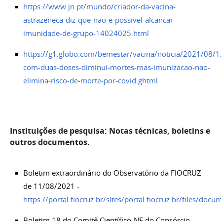
https://www.jn.pt/mundo/criador-da-vacina-
astrazeneca-diz-que-nao-e-possivel-alcancar-
imunidade-de-grupo-14024025.html
https://g1.globo.com/bemestar/vacina/noticia/2021/08/1
com-duas-doses-diminui-mortes-mas-imunizacao-nao-
elimina-risco-de-morte-por-covid.ghtml
Instituições de pesquisa: Notas técnicas, boletins e
outros documentos.
Boletim extraordinário do Observatório da FIOCRUZ
de 11/08/2021 -
https://portal.fiocruz.br/sites/portal.fiocruz.br/files/d
Boletim 18 do Comitê Científico-NE do Consórcio