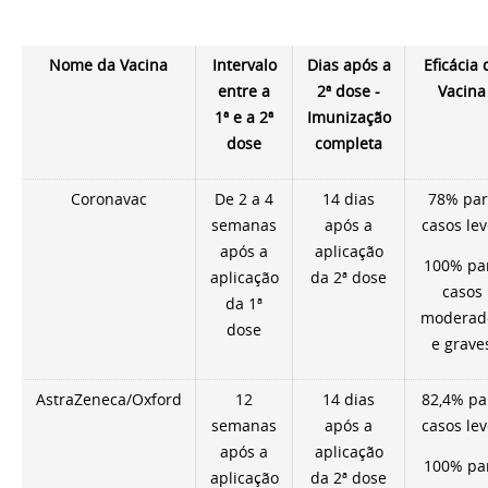
Nome da Vacina
Intervalo
Dias após a
Eficácia 
entre a
2ª dose -
Vacina
1ª e a 2ª
Imunização
dose
completa
Coronavac
De 2 a 4
14 dias
78% par
semanas
após a
casos lev
após a
aplicação
100% pa
aplicação
da 2ª dose
casos
da 1ª
moderad
dose
e grave
AstraZeneca/Oxford
12
14 dias
82,4% pa
semanas
após a
casos lev
após a
aplicação
100% pa
aplicação
da 2ª dose