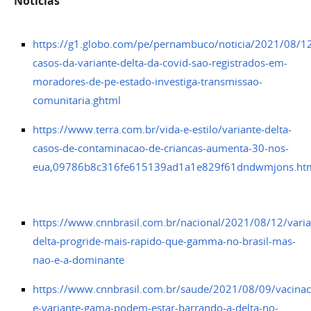
Notícias
https://g1.globo.com/pe/pernambuco/noticia/2021/08/12
casos-da-variante-delta-da-covid-sao-registrados-em-
moradores-de-pe-estado-investiga-transmissao-
comunitaria.ghtml
https://www.terra.com.br/vida-e-estilo/variante-delta-
casos-de-contaminacao-de-criancas-aumenta-30-nos-
eua,09786b8c316fe615139ad1a1e829f61dndwmjons.ht
https://www.cnnbrasil.com.br/nacional/2021/08/12/varia
delta-progride-mais-rapido-que-gamma-no-brasil-mas-
nao-e-a-dominante
https://www.cnnbrasil.com.br/saude/2021/08/09/vacinac
e-variante-gama-podem-estar-barrando-a-delta-no-