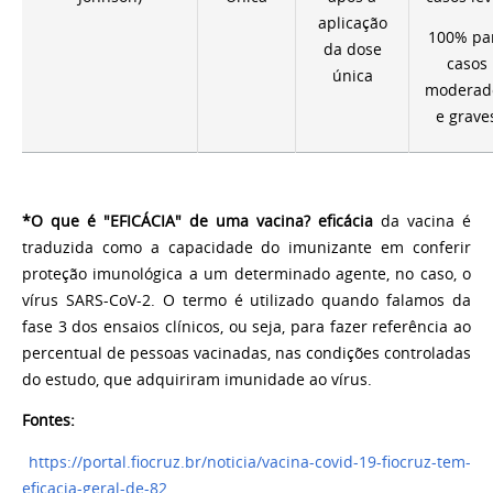
aplicação
100% pa
da dose
casos
única
moderad
e grave
*O que é "EFICÁCIA" de uma vacina?
eficácia
da vacina é
traduzida como a capacidade do imunizante em conferir
proteção imunológica a um determinado agente, no caso, o
vírus SARS-CoV-2. O termo é utilizado quando falamos da
fase 3 dos ensaios clínicos, ou seja, para fazer referência ao
percentual de pessoas vacinadas, nas condições controladas
do estudo, que adquiriram imunidade ao vírus.
Fontes:
https://portal.fiocruz.br/noticia/vacina-covid-19-fiocruz-tem-
eficacia-geral-de-82