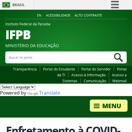
BRASIL
Simplifique!
EN
ACESSIBILIDADE
ALTO CONTRASTE
Comunica BR
Instituto Federal da Paraiba
IFPB
Participe
Acesso à informação
MINISTÉRIO DA EDUCAÇÃO
Legislação
Buscar no portal
Bus
Canais
Transparência
Portal do Estudante
Portal do Servidor
Portal
da TI
Acesso à Informação
Acesso a
Sistemas
Comunicação
Webmail
Powered by
Translate
Enfretamento à COVID-