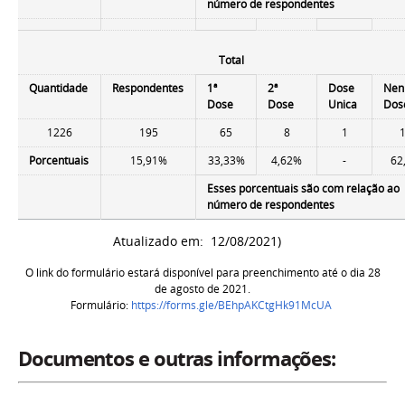
número de respondentes
Total
Quantidade
Respondentes
1ª
2ª
Dose
Ne
Dose
Dose
Unica
Dos
1226
195
65
8
1
Porcentuais
15,91%
33,33%
4,62%
-
62
Esses porcentuais são com relação ao
número de respondentes
Atualizado em: 12/08/2021)
O link do formulário estará disponível para preenchimento até o dia 28
de agosto de 2021.
Formulário:
https://forms.gle/BEhpAKCtgHk91McUA
Documentos e outras informações: