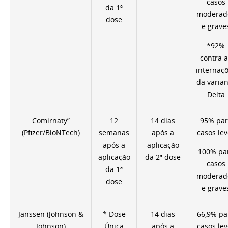
casos
da 1ª
moderad
dose
e grave
*92%
contra 
internaç
da varia
Delta
Comirnaty”
12
14 dias
95% par
(Pfizer/BioNTech)
semanas
após a
casos lev
após a
aplicação
100% pa
aplicação
da 2ª dose
casos
da 1ª
moderad
dose
e grave
Janssen (Johnson &
* Dose
14 dias
66,9% pa
Johnson)
Única
após a
casos lev