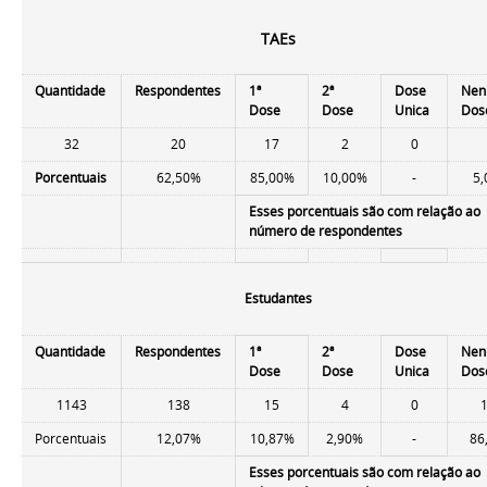
TAEs
Quantidade
Respondentes
1ª
2ª
Dose
Ne
Dose
Dose
Unica
Dos
32
20
17
2
0
Porcentuais
62,50%
85,00%
10,00%
-
5
Esses porcentuais são com relação ao
número de respondentes
Estudantes
Quantidade
Respondentes
1ª
2ª
Dose
Ne
Dose
Dose
Unica
Dos
1143
138
15
4
0
Porcentuais
12,07%
10,87%
2,90%
-
86
Esses porcentuais são com relação ao