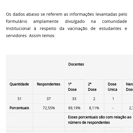
Os dados abaixo se referem as informações levantadas pelo
formulário amplamente divulgado na comunidade
Institucional à respeito da vacinação de estudantes e
servidores. Assim temos:
Docentes
Quantidade
Respondentes
1ª
2ª
Dose
Ne
Dose
Dose
Unica
Dos
51
37
33
2
1
Porcentuais
72,55%
89,19%
8,11%
-
2
Esses porcentuais são com relação ao
número de respondentes