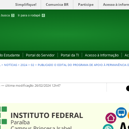
Simplifique!
Comunica BR
Participe
Acesso à infor
 a busca
3
Ir para o rodapé
4
 do Estudante
Portal do Servidor
Portal da TI
Acesso à Informação
Ac
L
>
NOTÍCIAS
>
2024
>
02
>
PUBLICADO O EDITAL DO PROGRAMA DE APOIO À PERMANÊNCIA D
4
—
última modificação
26/02/2024 12h47