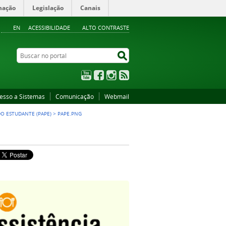
mação
Legislação
Canais
EN
ACESSIBILIDADE
ALTO CONTRASTE
Buscar no portal
Buscar no portal
YouTube
Facebook
Instagram
RSS
esso a Sistemas
Comunicação
Webmail
O ESTUDANTE (PAPE)
>
PAPE.PNG