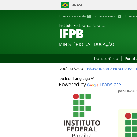
BRASIL
Ir para o conteúdo
1
Ir para o menu
2
Ir para
Instituto Federal da Paraiba
IFPB
MINISTÉRIO DA EDUCAÇÃO
Transparência
Portal
VOCÊ ESTÁ AQUI:
PÁGINA INICIAL
>
PRINCESA ISABE
Powered by
Translate
por
316281