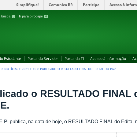
Simplifique!
Comunica BR
Participe
Acesso à infor
 a busca
3
Ir para o rodapé
4
 do Estudante
Portal do Servidor
Portal da TI
Acesso à Informação
Ac
L
>
NOTÍCIAS
>
2021
>
10
>
PUBLICADO O RESULTADO FINAL DO EDITAL DO PAPE.
licado o RESULTADO FINAL d
E.
PI publica, na data de hoje, o RESULTADO FINAL do Edital n