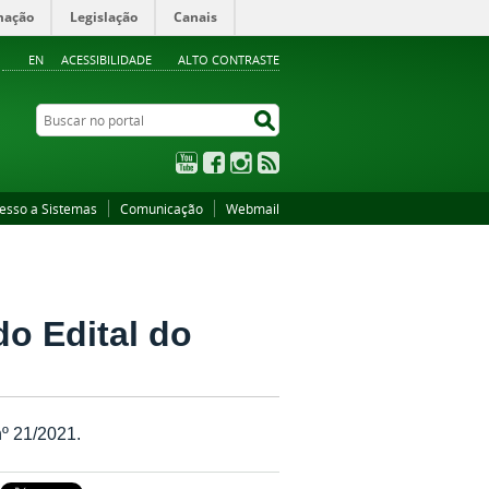
mação
Legislação
Canais
EN
ACESSIBILIDADE
ALTO CONTRASTE
Buscar no portal
Buscar no portal
YouTube
Facebook
Instagram
RSS
esso a Sistemas
Comunicação
Webmail
o Edital do
º 21/2021.