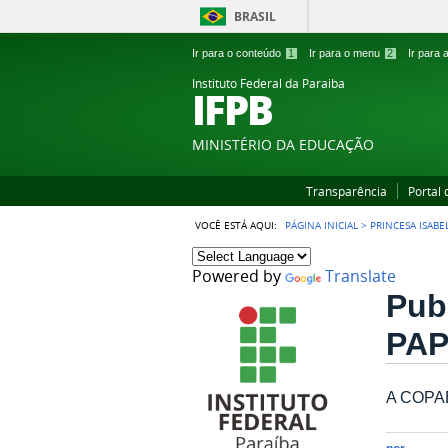
BRASIL
Ir para o conteúdo
1
Ir para o menu
2
Ir para
Instituto Federal da Paraiba
IFPB
MINISTÉRIO DA EDUCAÇÃO
Transparência
Portal
VOCÊ ESTÁ AQUI:
PÁGINA INICIAL
>
PRINCESA ISABE
Powered by
Translate
Pub
PAP
A COPAE-