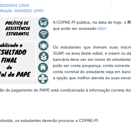
20/10/2021 12h03
dificação
:
20/10/2021 12h03
A COPAE-PI publica, na data de hoje, o
R
que pode ser acessado
AQUI
Os estudantes que tiveram suas inscr
SUAP, na área deste edital, e inserir os 
bancária deve ser em nome do estudante
pode ser conta poupança, conta corrente 
conta nominal do estudante seja em banco
a opção que melhor atenda às suas nece
ção do pagamento do PAPE está condicionada à informação correta do
 dúvida, os estudantes deverão procurar a COPAE-PI.