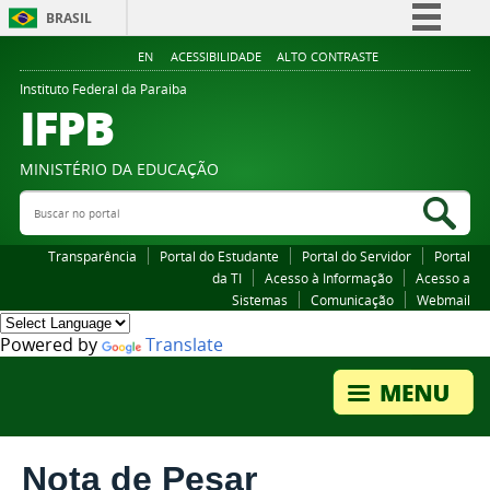
BRASIL
Simplifique!
EN
ACESSIBILIDADE
ALTO CONTRASTE
Comunica BR
Instituto Federal da Paraiba
IFPB
Participe
Acesso à informação
MINISTÉRIO DA EDUCAÇÃO
Legislação
Buscar no portal
Bus
Canais
Transparência
Portal do Estudante
Portal do Servidor
Portal
da TI
Acesso à Informação
Acesso a
Sistemas
Comunicação
Webmail
Powered by
Translate
Nota de Pesar