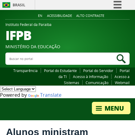
BRASIL
Simplifique!
EN
ACESSIBILIDADE
ALTO CONTRASTE
Comunica BR
Instituto Federal da Paraiba
IFPB
Participe
Acesso à informação
MINISTÉRIO DA EDUCAÇÃO
Legislação
Buscar no portal
Bus
Canais
Transparência
Portal do Estudante
Portal do Servidor
Portal
da TI
Acesso à Informação
Acesso a
Sistemas
Comunicação
Webmail
Powered by
Translate
Alunos ministram