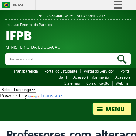
BRASIL
Simplifique!
EN
ACESSIBILIDADE
ALTO CONTRASTE
Comunica BR
Instituto Federal da Paraiba
IFPB
Participe
Acesso à informação
MINISTÉRIO DA EDUCAÇÃO
Legislação
Buscar no portal
Bus
Canais
Transparência
Portal do Estudante
Portal do Servidor
Portal
da TI
Acesso à Informação
Acesso a
Sistemas
Comunicação
Webmail
Powered by
Translate
Professores_com_alteracoe